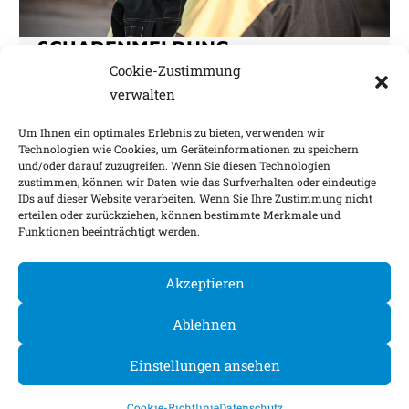
SCHADENMELDUNG
SIE HATTEN EINEN SCHADEN
Cookie-Zustimmung
Nutzen Sie unsere Meldeformulare für eine
verwalten
schnelle Bearbeitung.
Um Ihnen ein optimales Erlebnis zu bieten, verwenden wir
MEHR
Technologien wie Cookies, um Geräteinformationen zu speichern
und/oder darauf zuzugreifen. Wenn Sie diesen Technologien
zustimmen, können wir Daten wie das Surfverhalten oder eindeutige
IDs auf dieser Website verarbeiten. Wenn Sie Ihre Zustimmung nicht
Impressum
Nachhaltigkeitsfaktoren
erteilen oder zurückziehen, können bestimmte Merkmale und
Funktionen beeinträchtigt werden.
Datenschutz
Barrierefreiheit
Informationen
Cookie-Einstellungen
Akzeptieren
©
2026
Ablehnen
Einstellungen ansehen
Cookie-Richtlinie
Datenschutz