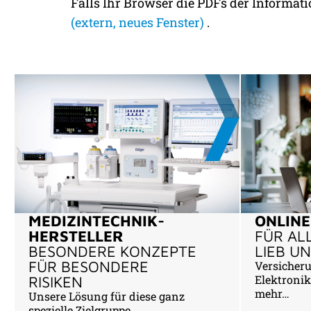
Falls Ihr Browser die PDFs der Informati
(extern, neues Fenster)
.
MEDIZINTECHNIK-
ONLIN
HERSTELLER
FÜR AL
BESONDERE KONZEPTE
LIEB UN
FÜR BESONDERE
Versicheru
Elektronik,
RISIKEN
mehr…
Unsere Lösung für diese ganz
spezielle Zielgruppe.