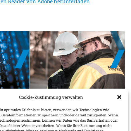
nen Reader von Adobe herunterladen
T
SCHADENMELDUNG
Cookie-Zustimmung verwalten
-
SIE HATTEN EINEN
D -
SCHADEN
n optimales Erlebnis zu bieten, verwenden wir Technologien wie
Nutzen Sie unsere Meldeformulare
 Geräteinformationen zu speichern und/oder darauf zuzugreifen. Wenn
für eine schnelle Bearbeitung.
m
Technologien zustimmen, können wir Daten wie das Surfverhalten oder
ern
IDs auf dieser Website verarbeiten. Wenn Sie Ihre Zustimmung nicht
sk-
der zurückziehen, können bestimmte Merkmale und Funktionen