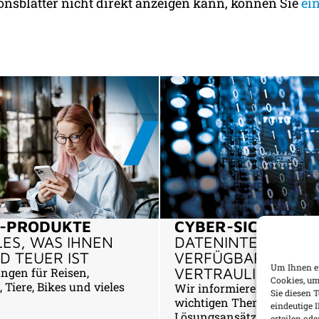
onsblätter nicht direkt anzeigen kann, können Sie
ei
E-PRODUKTE
CYBER-SICHERHEI
LES, WAS IHNEN
DATENINTEGRITÄT. 
D TEUER IST
VERFÜGBARKEIT UN
Um Ihnen ei
VERTRAULICHKEIT
ngen für Reisen,
Cookies, um
 Tiere, Bikes und vieles
Wir informieren zu diese
Sie diesen 
wichtigen Thema und lief
eindeutige 
Lösungsansätze für das Ri
erteilen o