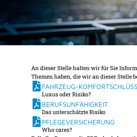
INFORMATIONSB
An dieser Stelle halten wir für Sie Inf
FAKTEN ZU WICH
Themen haben, die wir an dieser Stelle 
FAHRZEUG-KOMFORTSCHLÜSS
THEMEN
Luxus oder Risiko?
BERUFSUNFÄHIGKEIT
Das unterschätzte Risiko
PFLEGEVERSICHERUNG
Who cares?